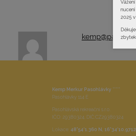
Vážení
nuceni
2025 v
Děkuje
kemp@pasohlav
zbytek 
Kemp Merkur Pasohlávky
*****
Pasohlávky 114 E
Pasohlávská rekreační s.r.o.
IČO: 29380324, DIČ:CZ29380324
Lokace:
48°54’1.360 N, 16°34’10.9712