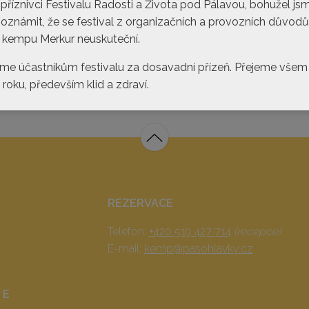
 příznivci Festivalu Radosti a Života pod Pálavou, bohužel js
 oznámit, že se festival z organizačních a provozních důvodů
 kempu Merkur neuskuteční.
me účastníkům festivalu za dosavadní přízeň. Přejeme všem
ky.cz
roku, především klid a zdraví.
REZERVACE
Telefon:
+420 519 427 714
(recepce)
E-mail:
kemp@pasohlavky.cz
 E