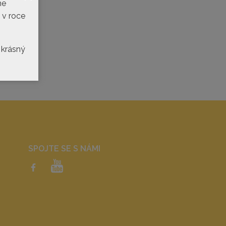
me
 v roce
 krásný
SPOJTE SE S NÁMI