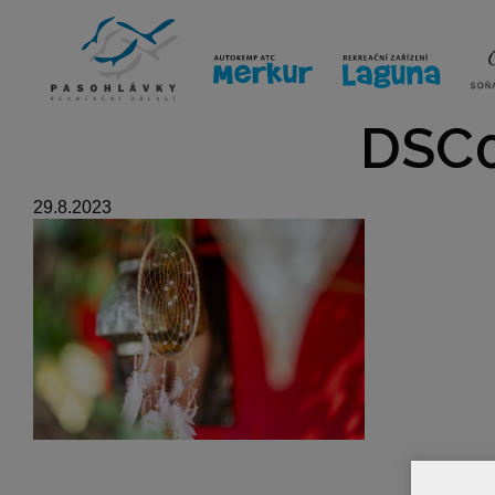
ÚVOD
LINE-UP
VSTUPE
DSC0
29.8.2023