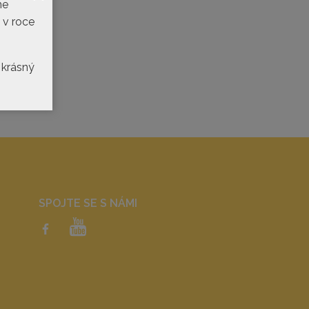
me
 v roce
 krásný
SPOJTE SE S NÁMI