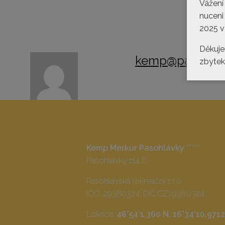
Vážení
nuceni
2025 v
Děkuje
kemp@pasohlav
zbytek 
Kemp Merkur Pasohlávky
*****
Pasohlávky 114 E
Pasohlávská rekreační s.r.o.
IČO: 29380324, DIČ:CZ29380324
Lokace:
48°54’1.360 N, 16°34’10.9712