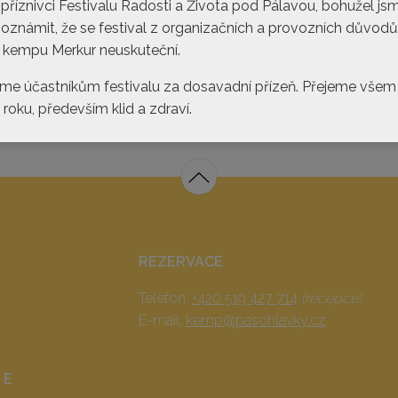
 příznivci Festivalu Radosti a Života pod Pálavou, bohužel js
 oznámit, že se festival z organizačních a provozních důvodů
 kempu Merkur neuskuteční.
me účastníkům festivalu za dosavadní přízeň. Přejeme všem
ky.cz
roku, především klid a zdraví.
REZERVACE
Telefon:
+420 519 427 714
(recepce)
E-mail:
kemp@pasohlavky.cz
 E