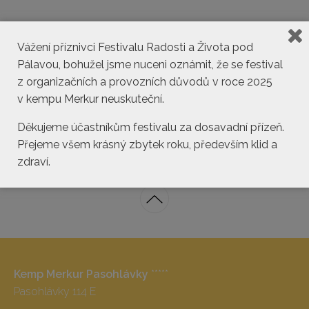
Vážení příznivci Festivalu Radosti a Života pod
Pálavou, bohužel jsme nuceni oznámit, že se festival
z organizačních a provozních důvodů v roce 2025
v kempu Merkur neuskuteční.
kemp@pasohlavky.cz
Děkujeme účastníkům festivalu za dosavadní přízeň.
Přejeme všem krásný zbytek roku, především klid a
zdraví.
Kemp Merkur Pasohlávky
*****
Pasohlávky 114 E