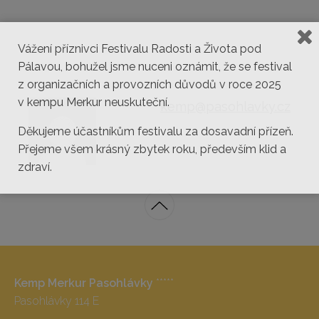
Vážení příznivci Festivalu Radosti a Života pod
Pálavou, bohužel jsme nuceni oznámit, že se festival
z organizačních a provozních důvodů v roce 2025
v kempu Merkur neuskuteční.
kemp@pasohlavky.cz
Děkujeme účastníkům festivalu za dosavadní přízeň.
Přejeme všem krásný zbytek roku, především klid a
zdraví.
Kemp Merkur Pasohlávky
*****
Pasohlávky 114 E