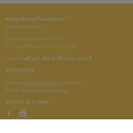
Kemp Merkur Pasohlávky
*****
Pasohlávky 114 E
Pasohlávská rekreační s.r.o.
IČO: 29380324, DIČ:CZ29380324
Lokace:
48°54’1.360 N, 16°34’10.9712 E
REZERVACE
Telefon:
+420 519 427 714
(recepce)
E-mail:
kemp@pasohlavky.cz
SPOJTE SE S NÁMI