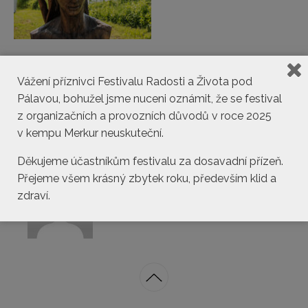
Vážení příznivci Festivalu Radosti a Života pod
Pálavou, bohužel jsme nuceni oznámit, že se festival
z organizačních a provozních důvodů v roce 2025
v kempu Merkur neuskuteční.
Děkujeme účastníkům festivalu za dosavadní přízeň.
Přejeme všem krásný zbytek roku, především klid a
kemp@pasohlavky.cz
zdraví.