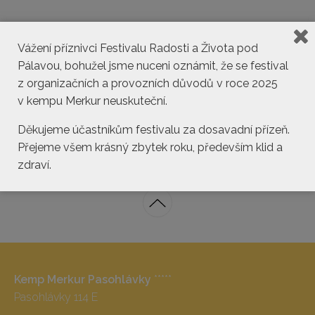
Vážení příznivci Festivalu Radosti a Života pod
Pálavou, bohužel jsme nuceni oznámit, že se festival
z organizačních a provozních důvodů v roce 2025
v kempu Merkur neuskuteční.
kemp@pasohlavky.cz
Děkujeme účastníkům festivalu za dosavadní přízeň.
Přejeme všem krásný zbytek roku, především klid a
zdraví.
Kemp Merkur Pasohlávky
*****
Pasohlávky 114 E