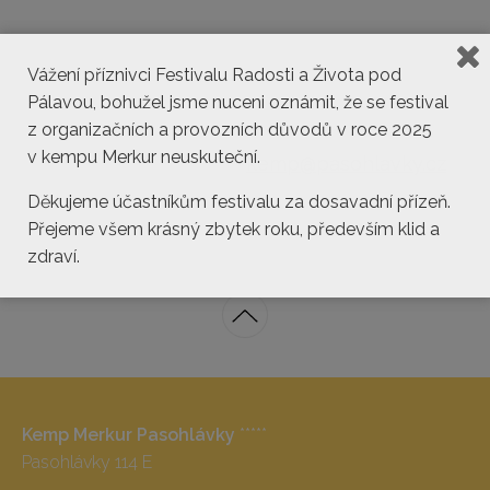
Vážení příznivci Festivalu Radosti a Života pod
Pálavou, bohužel jsme nuceni oznámit, že se festival
z organizačních a provozních důvodů v roce 2025
v kempu Merkur neuskuteční.
kemp@pasohlavky.cz
Děkujeme účastníkům festivalu za dosavadní přízeň.
Přejeme všem krásný zbytek roku, především klid a
zdraví.
Kemp Merkur Pasohlávky
*****
Pasohlávky 114 E