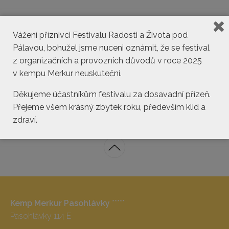
Vážení příznivci Festivalu Radosti a Života pod
Pálavou, bohužel jsme nuceni oznámit, že se festival
z organizačních a provozních důvodů v roce 2025
v kempu Merkur neuskuteční.
kemp@pasohlavky.cz
Děkujeme účastníkům festivalu za dosavadní přízeň.
Přejeme všem krásný zbytek roku, především klid a
zdraví.
Kemp Merkur Pasohlávky
*****
Pasohlávky 114 E