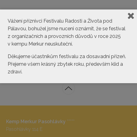
Vážení příznivci Festivalu Radosti a Života pod
Pálavou, bohužel jsme nuceni oznámit, že se festival
z organizačních a provozních důvodů v roce 2025
v kempu Merkur neuskuteční.
kemp@pasohlavky.cz
Děkujeme účastníkům festivalu za dosavadní přízeň.
Přejeme všem krásný zbytek roku, především klid a
zdraví.
Kemp Merkur Pasohlávky
*****
Pasohlávky 114 E