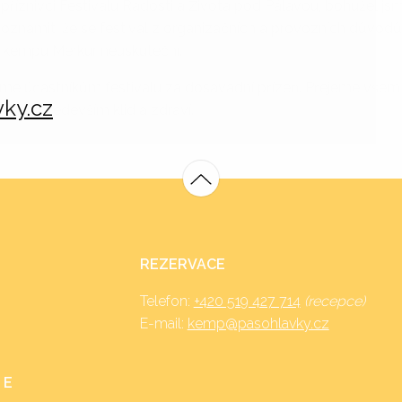
 příznivci Festivalu Radosti a Života pod Pálavou, bohužel js
 oznámit, že se festival z organizačních a provozních důvodů
 kempu Merkur neuskuteční.
me účastníkům festivalu za dosavadní přízeň. Přejeme všem
ky.cz
roku, především klid a zdraví.
REZERVACE
Telefon:
+420 519 427 714
(recepce)
E-mail:
kemp@pasohlavky.cz
 E