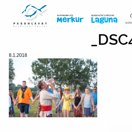
ÚVOD
LINE-UP
VSTUPE
_DSC4
8.1.2018