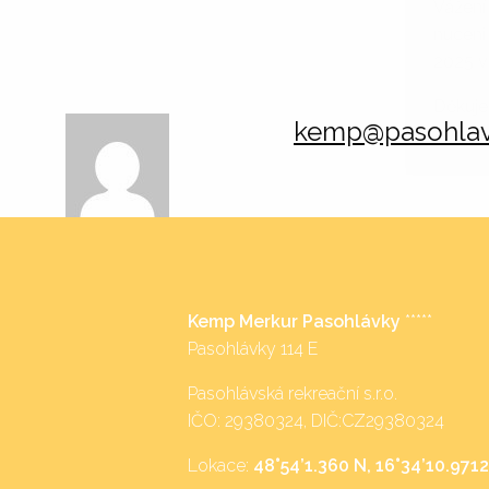
Vážení
nuceni
2025 v
Děkuje
kemp@pasohlav
zbytek 
Kemp Merkur Pasohlávky
*****
Pasohlávky 114 E
Pasohlávská rekreační s.r.o.
IČO: 29380324, DIČ:CZ29380324
Lokace:
48°54’1.360 N, 16°34’10.9712