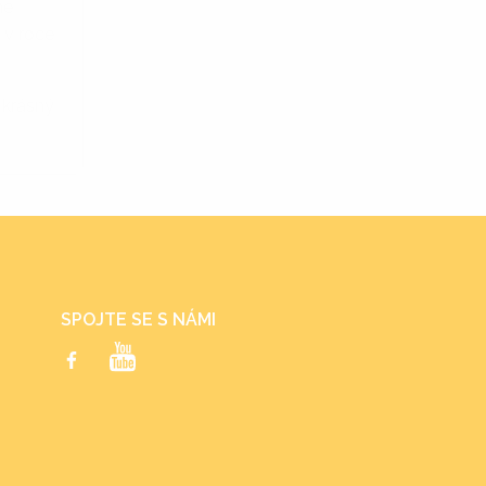
me
 v roce
 krásný
SPOJTE SE S NÁMI