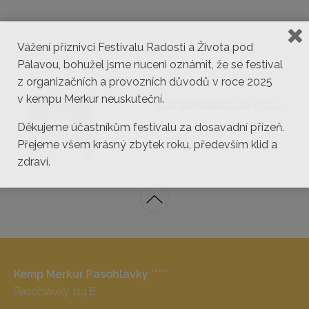
Vážení příznivci Festivalu Radosti a Života pod
Pálavou, bohužel jsme nuceni oznámit, že se festival
z organizačních a provozních důvodů v roce 2025
v kempu Merkur neuskuteční.
kemp@pasohlavky.cz
Děkujeme účastníkům festivalu za dosavadní přízeň.
Přejeme všem krásný zbytek roku, především klid a
zdraví.
Kemp Merkur Pasohlávky
*****
Pasohlávky 114 E