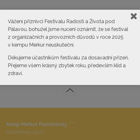
Vážení příznivci Festivalu Radosti a Života pod
Pálavou, bohužel jsme nuceni oznámit, že se festival
z organizačních a provozních důvodů v roce 2025
v kempu Merkur neuskuteční.
kemp@pasohlavky.cz
Děkujeme účastníkům festivalu za dosavadní přízeň.
Přejeme všem krásný zbytek roku, především klid a
zdraví.
Kemp Merkur Pasohlávky
*****
Pasohlávky 114 E