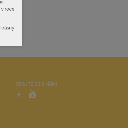
me
 v roce
 krásný
SPOJTE SE S NÁMI