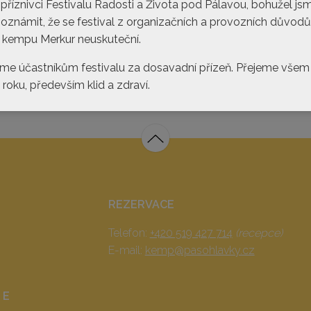
 příznivci Festivalu Radosti a Života pod Pálavou, bohužel js
 oznámit, že se festival z organizačních a provozních důvodů
 kempu Merkur neuskuteční.
me účastníkům festivalu za dosavadní přízeň. Přejeme všem
ky.cz
roku, především klid a zdraví.
REZERVACE
Telefon:
+420 519 427 714
(recepce)
E-mail:
kemp@pasohlavky.cz
 E