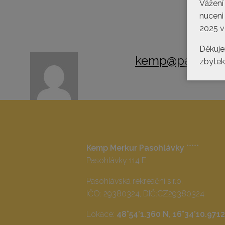
Vážení
nuceni
2025 v
Děkuje
kemp@pasohlav
zbytek 
Kemp Merkur Pasohlávky
*****
Pasohlávky 114 E
Pasohlávská rekreační s.r.o.
IČO: 29380324, DIČ:CZ29380324
Lokace:
48°54’1.360 N, 16°34’10.9712