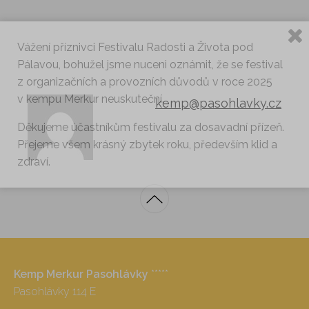
Vážení příznivci Festivalu Radosti a Života pod
Pálavou, bohužel jsme nuceni oznámit, že se festival
z organizačních a provozních důvodů v roce 2025
v kempu Merkur neuskuteční.
kemp@pasohlavky.cz
Děkujeme účastníkům festivalu za dosavadní přízeň.
Přejeme všem krásný zbytek roku, především klid a
zdraví.
Kemp Merkur Pasohlávky
*****
Pasohlávky 114 E