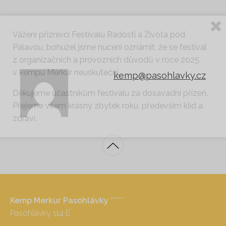
Vážení příznivci Festivalu Radosti a Života pod
Pálavou, bohužel jsme nuceni oznámit, že se festival
z organizačních a provozních důvodů v roce 2025
v kempu Merkur neuskuteční.
kemp@pasohlavky.cz
Děkujeme účastníkům festivalu za dosavadní přízeň.
Přejeme všem krásný zbytek roku, především klid a
zdraví.
Kemp Merkur Pasohlávky
*****
Pasohlávky 114 E