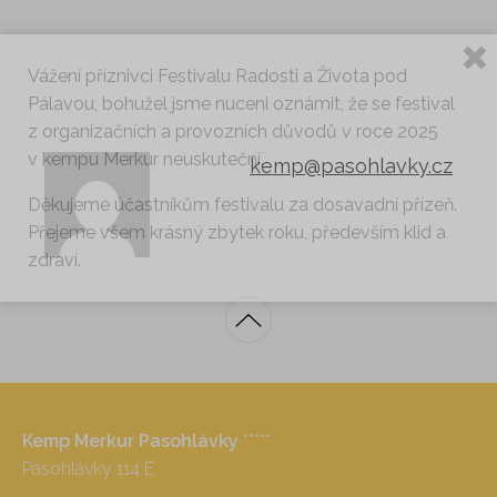
Vážení příznivci Festivalu Radosti a Života pod
Pálavou, bohužel jsme nuceni oznámit, že se festival
z organizačních a provozních důvodů v roce 2025
v kempu Merkur neuskuteční.
kemp@pasohlavky.cz
Děkujeme účastníkům festivalu za dosavadní přízeň.
Přejeme všem krásný zbytek roku, především klid a
zdraví.
Kemp Merkur Pasohlávky
*****
Pasohlávky 114 E