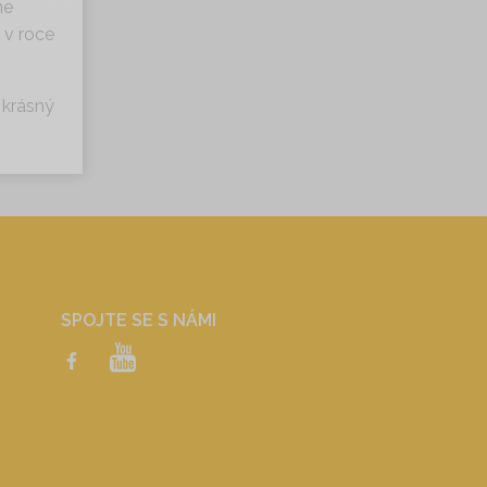
me
 v roce
 krásný
SPOJTE SE S NÁMI