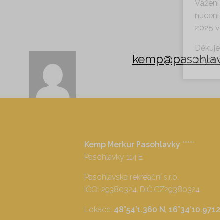
Vážení
nuceni
2025 v
Děkuje
kemp@pasohlav
zbytek 
Kemp Merkur Pasohlávky
*****
Pasohlávky 114 E
Pasohlávská rekreační s.r.o.
IČO: 29380324, DIČ:CZ29380324
Lokace:
48°54’1.360 N, 16°34’10.9712