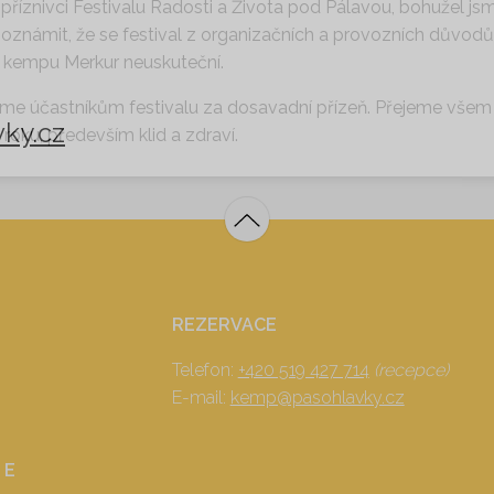
 příznivci Festivalu Radosti a Života pod Pálavou, bohužel js
 oznámit, že se festival z organizačních a provozních důvodů
 kempu Merkur neuskuteční.
me účastníkům festivalu za dosavadní přízeň. Přejeme všem
ky.cz
roku, především klid a zdraví.
REZERVACE
Telefon:
+420 519 427 714
(recepce)
E-mail:
kemp@pasohlavky.cz
 E