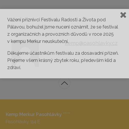
Vážení příznivci Festivalu Radosti a Života pod
Pálavou, bohužel jsme nuceni oznámit, že se festival
z organizačních a provozních důvodů v roce 2025
v kempu Merkur neuskuteční.
kemp@pasohlavky.cz
Děkujeme účastníkům festivalu za dosavadní přízeň.
Přejeme všem krásný zbytek roku, především klid a
zdraví.
Kemp Merkur Pasohlávky
*****
Pasohlávky 114 E