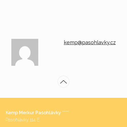
Vážení příznivci Festivalu Radosti a Života pod
Pálavou, bohužel jsme nuceni oznámit, že se festival
z organizačních a provozních důvodů v roce 2025
v kempu Merkur neuskuteční.
kemp@pasohlavky.cz
Děkujeme účastníkům festivalu za dosavadní přízeň.
Přejeme všem krásný zbytek roku, především klid a
zdraví.
Kemp Merkur Pasohlávky
*****
Pasohlávky 114 E