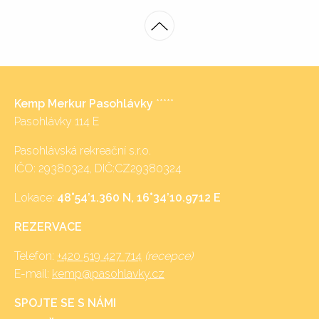
Kemp Merkur Pasohlávky
*****
Pasohlávky 114 E
Pasohlávská rekreační s.r.o.
IČO: 29380324, DIČ:CZ29380324
Lokace:
48°54’1.360 N, 16°34’10.9712 E
REZERVACE
Telefon:
+420 519 427 714
(recepce)
E-mail:
kemp@pasohlavky.cz
SPOJTE SE S NÁMI