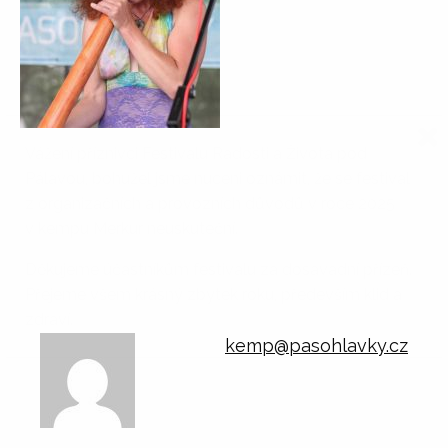
Vážení příznivci Festivalu Radosti a Života pod
Pálavou, bohužel jsme nuceni oznámit, že se festival
z organizačních a provozních důvodů v roce 2025
v kempu Merkur neuskuteční.
Děkujeme účastníkům festivalu za dosavadní přízeň.
Přejeme všem krásný zbytek roku, především klid a
zdraví.
kemp@pasohlavky.cz