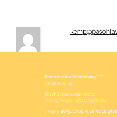
kemp@pasohlav
Kemp Merkur Pasohlávky
*****
Pasohlávky 114 E
Pasohlávská rekreační s.r.o.
IČO: 29380324, DIČ:CZ29380324
Lokace:
48°54’1.360 N, 16°34’10.9712