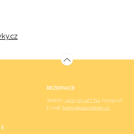
ky.cz
REZERVACE
Telefon:
+420 519 427 714
(recepce)
E-mail:
kemp@pasohlavky.cz
 E