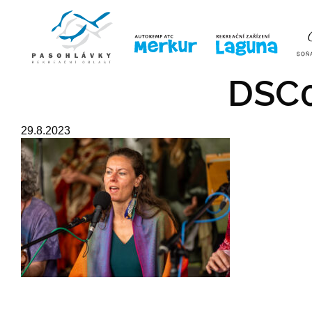
ÚVOD
LINE-UP
VSTUPE
DSC0
29.8.2023