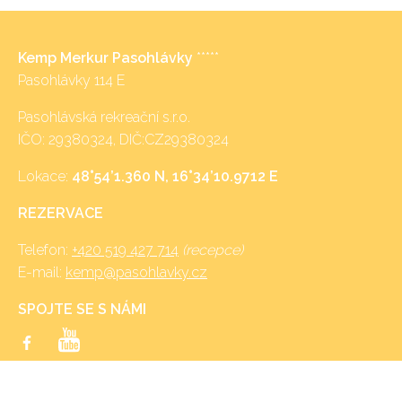
Kemp Merkur Pasohlávky
*****
Pasohlávky 114 E
Pasohlávská rekreační s.r.o.
IČO: 29380324, DIČ:CZ29380324
Lokace:
48°54’1.360 N, 16°34’10.9712 E
REZERVACE
Telefon:
+420 519 427 714
(recepce)
E-mail:
kemp@pasohlavky.cz
SPOJTE SE S NÁMI