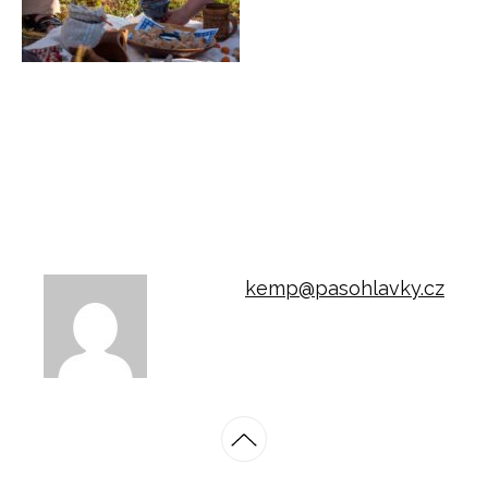
kemp@pasohlavky.cz