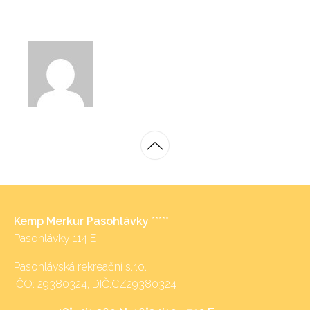
Kemp Merkur Pasohlávky
*****
Pasohlávky 114 E
Pasohlávská rekreační s.r.o.
IČO: 29380324, DIČ:CZ29380324