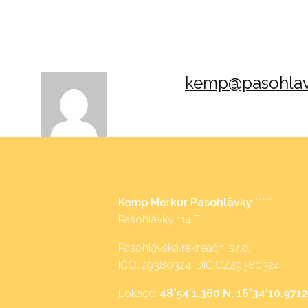
kemp@pasohlav
Kemp Merkur Pasohlávky
*****
Pasohlávky 114 E
Pasohlávská rekreační s.r.o.
IČO: 29380324, DIČ:CZ29380324
Lokace:
48°54’1.360 N, 16°34’10.9712