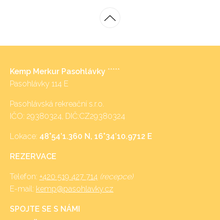
Kemp Merkur Pasohlávky
*****
Pasohlávky 114 E
Pasohlávská rekreační s.r.o.
IČO: 29380324, DIČ:CZ29380324
Lokace:
48°54’1.360 N, 16°34’10.9712 E
REZERVACE
Telefon:
+420 519 427 714
(recepce)
E-mail:
kemp@pasohlavky.cz
SPOJTE SE S NÁMI