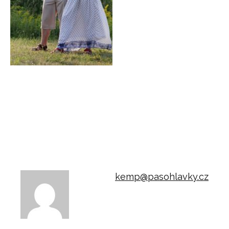
kemp@pasohlavky.cz