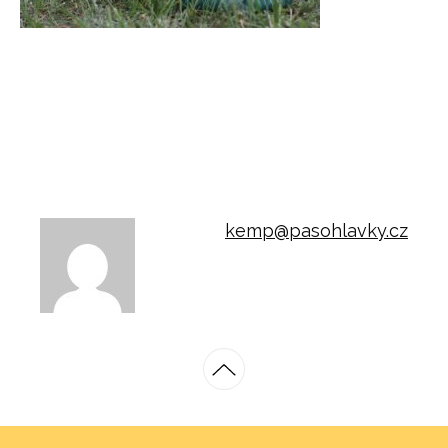
kemp@pasohlavky.cz