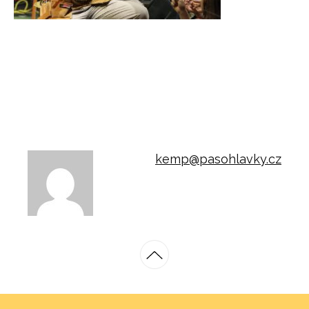
kemp@pasohlavky.cz