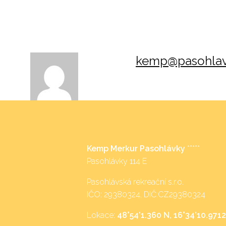
kemp@pasohlav
Kemp Merkur Pasohlávky
*****
Pasohlávky 114 E
Pasohlávská rekreační s.r.o.
IČO: 29380324, DIČ:CZ29380324
Lokace:
48°54’1.360 N, 16°34’10.9712