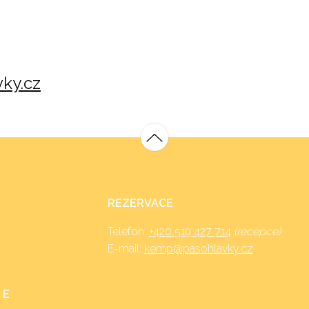
ky.cz
REZERVACE
Telefon:
+420 519 427 714
(recepce)
E-mail:
kemp@pasohlavky.cz
 E